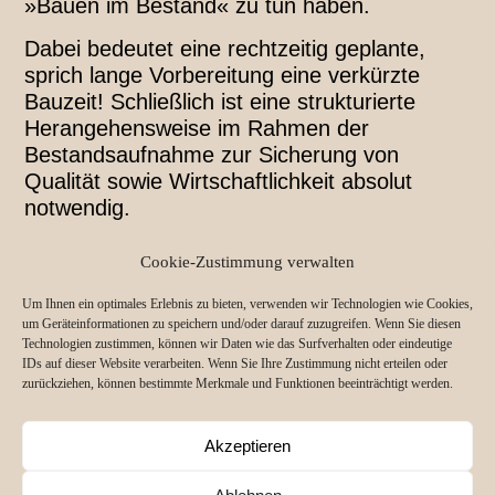
»Bauen im Bestand« zu tun haben.
Dabei bedeutet eine rechtzeitig geplante,
sprich lange Vorbereitung eine verkürzte
Bauzeit! Schließlich ist eine strukturierte
Herangehensweise im Rahmen der
Bestandsaufnahme zur Sicherung von
Qualität sowie Wirtschaftlichkeit absolut
notwendig.
Meine weitere Begleitung als Fachplanerin
Cookie-Zustimmung verwalten
für Ihr Sanierungsvorhaben kann infolge
telefonisch, über regelmäßige Ortstermine
Um Ihnen ein optimales Erlebnis zu bieten, verwenden wir Technologien wie Cookies,
um Geräteinformationen zu speichern und/oder darauf zuzugreifen. Wenn Sie diesen
oder auch Bauleitung und Unterstützung der
Technologien zustimmen, können wir Daten wie das Surfverhalten oder eindeutige
ausführenden Handwerksbetriebe bestehen.
IDs auf dieser Website verarbeiten. Wenn Sie Ihre Zustimmung nicht erteilen oder
zurückziehen, können bestimmte Merkmale und Funktionen beeinträchtigt werden.
Informieren Sie sich direkt über meine
Akzeptieren